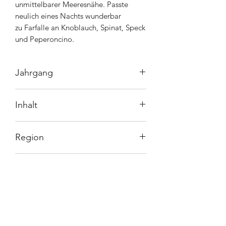
unmittelbarer Meeresnähe. Passte
neulich eines Nachts wunderbar
zu Farfalle an Knoblauch, Spinat, Speck
und Peperoncino.
Jahrgang
2018
Inhalt
75cl
Region
Puglia
Rebsorte
Nero di Troia
Vergärung/Sulfite
Spontan/<30mg/L total