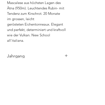
Mascalese aus höchsten Lagen des
Ätna (950m). Leuchtendes Rubin- mit
Tendenz zum Kirschrot. 20 Monate
im grossen, leicht
gerösteten Eichentonneaux. Elegant
und perfekt, determiniert und kraftvoll
wie der Vulkan. New School
all'italiana.
Jahrgang
2014
Inhalt
75cl
Region
Sicilia
Rebsorte