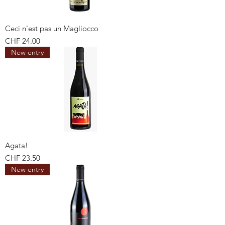
Ceci n'est pas un Magliocco
Preis
CHF 24.00
New entry
Agata!
Preis
CHF 23.50
New entry