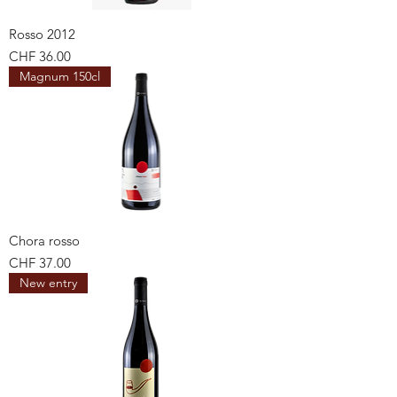
Rosso 2012
Preis
CHF 36.00
Magnum 150cl
Chora rosso
Preis
CHF 37.00
New entry